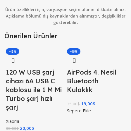
Ürün özellikleri için, varyasyon seçim alanını dikkate alınız.
Açıklama bölümü dış kaynaklardan alınmıştır, değişiklikler
gösterebilir.
Önerilen Ürünler
-43%
-46%
120 W USB şarj
AirPods 4. Nesil
cihazı 6A USB C
Bluetooth
kablosu ile 1 M Mi
Kulaklık
Turbo şarj hızlı
19,00
$
35,00
$
şarj
Sepete Ekle
Xiaomi
20,00
$
35,00
$