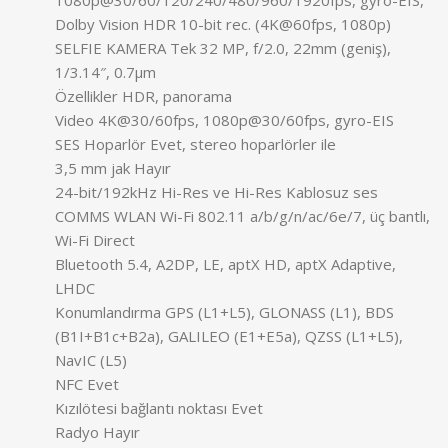
Dolby Vision HDR 10-bit rec. (4K@60fps, 1080p)
SELFIE KAMERA Tek 32 MP, f/2.0, 22mm (geniş),
1/3.14″, 0.7µm
Özellikler HDR, panorama
Video 4K@30/60fps, 1080p@30/60fps, gyro-EIS
SES Hoparlör Evet, stereo hoparlörler ile
3,5 mm jak Hayır
24-bit/192kHz Hi-Res ve Hi-Res Kablosuz ses
COMMS WLAN Wi-Fi 802.11 a/b/g/n/ac/6e/7, üç bantlı,
Wi-Fi Direct
Bluetooth 5.4, A2DP, LE, aptX HD, aptX Adaptive,
LHDC
Konumlandırma GPS (L1+L5), GLONASS (L1), BDS
(B1I+B1c+B2a), GALILEO (E1+E5a), QZSS (L1+L5),
NavIC (L5)
NFC Evet
Kızılötesi bağlantı noktası Evet
Radyo Hayır