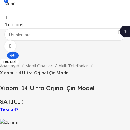
0
Menü
0
0,00
$
$
1$
Büyütmek için tıklayın
-9%
TÜKENDI
Ana Sayfa
Mobil Cihazlar
Akıllı Telefonlar
Xiaomi 14 Ultra Orjinal Çin Model
Xiaomi 14 Ultra Orjinal Çin Model
SATICI :
Tekno47