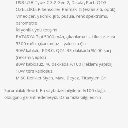
USB USB Type-C 3.2 Gen 2, DisplayPort, OTG
ÖZELLİKLER Sensörler Parmak izi (ekran altı, optik),
ivmeölçer, yakınlık, jiro, pusula, renk spektrumu,
barometre
İki yönlü uydu iletişimi
BATARYA Tipi 5000 mAh, çıkarılamaz – Uluslararası
5300 mAh, çıkarılamaz – yalnızca Çin
90W kablolu, PD3.0, QC4, 33 dakikada %100 şarj
(reklamı yapıldı)
80W kablosuz, 46 dakikada %100 (reklamı yapıldı)
10W ters kablosuz
MISC Renkler Siyah, Mavi, Beyaz, Titanyum Gri
Sorumluluk Reddi. Bu sayfadaki bilgilerin %100 doğru
olduğunu garanti edemeyiz. Daha fazla bilgi edinin