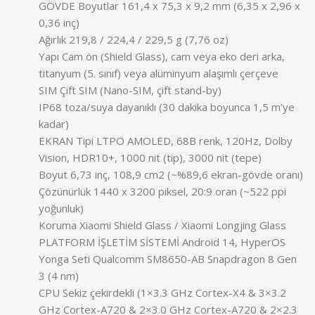
GÖVDE Boyutlar 161,4 x 75,3 x 9,2 mm (6,35 x 2,96 x
0,36 inç)
Ağırlık 219,8 / 224,4 / 229,5 g (7,76 oz)
Yapı Cam ön (Shield Glass), cam veya eko deri arka,
titanyum (5. sınıf) veya alüminyum alaşımlı çerçeve
SIM Çift SIM (Nano-SIM, çift stand-by)
IP68 toza/suya dayanıklı (30 dakika boyunca 1,5 m’ye
kadar)
EKRAN Tipi LTPO AMOLED, 68B renk, 120Hz, Dolby
Vision, HDR10+, 1000 nit (tip), 3000 nit (tepe)
Boyut 6,73 inç, 108,9 cm2 (~%89,6 ekran-gövde oranı)
Çözünürlük 1440 x 3200 piksel, 20:9 oran (~522 ppi
yoğunluk)
Koruma Xiaomi Shield Glass / Xiaomi Longjing Glass
PLATFORM İŞLETİM SİSTEMİ Android 14, HyperOS
Yonga Seti Qualcomm SM8650-AB Snapdragon 8 Gen
3 (4 nm)
CPU Sekiz çekirdekli (1×3.3 GHz Cortex-X4 & 3×3.2
GHz Cortex-A720 & 2×3.0 GHz Cortex-A720 & 2×2.3