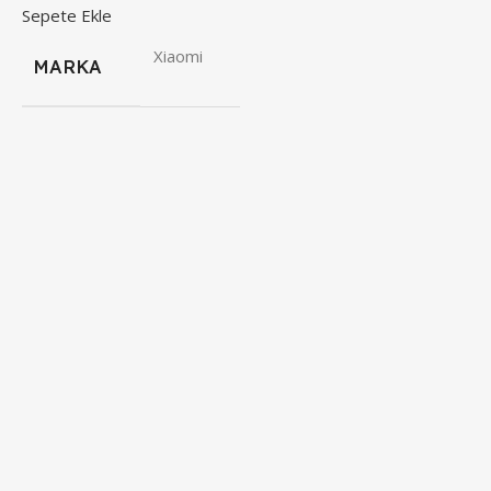
Sepete Ekle
X
4
Xiaomi
MARKA
S