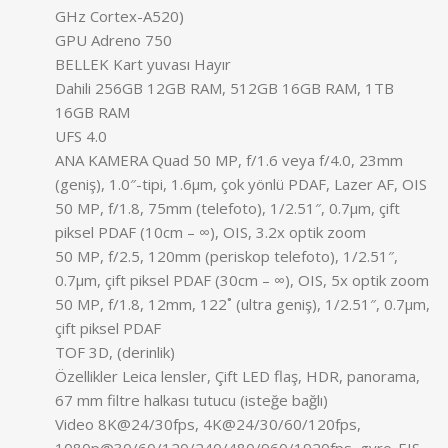
GHz Cortex-A520)
GPU Adreno 750
BELLEK Kart yuvası Hayır
Dahili 256GB 12GB RAM, 512GB 16GB RAM, 1TB
16GB RAM
UFS 4.0
ANA KAMERA Quad 50 MP, f/1.6 veya f/4.0, 23mm
(geniş), 1.0″-tipi, 1.6µm, çok yönlü PDAF, Lazer AF, OIS
50 MP, f/1.8, 75mm (telefoto), 1/2.51″, 0.7µm, çift
piksel PDAF (10cm – ∞), OIS, 3.2x optik zoom
50 MP, f/2.5, 120mm (periskop telefoto), 1/2.51″,
0.7µm, çift piksel PDAF (30cm – ∞), OIS, 5x optik zoom
50 MP, f/1.8, 12mm, 122˚ (ultra geniş), 1/2.51″, 0.7µm,
çift piksel PDAF
TOF 3D, (derinlik)
Özellikler Leica lensler, Çift LED flaş, HDR, panorama,
67 mm filtre halkası tutucu (isteğe bağlı)
Video 8K@24/30fps, 4K@24/30/60/120fps,
1080p@30/60/120/240/480/960/1920fps, gyro-EIS,