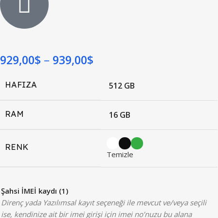
929,00
$
939,00
$
HAFIZA
512 GB
RAM
16 GB
RENK
Temizle
Şahsi İMEİ kaydı (1)
Direnç yada Yazılımsal kayıt seçeneği ile mevcut ve/veya seçili
ise, kendinize ait bir imei girişi için imei no’nuzu bu alana