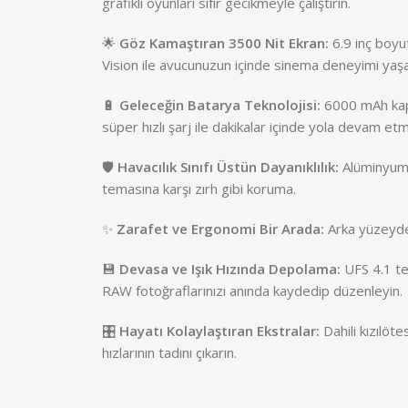
grafikli oyunları sıfır gecikmeyle çalıştırın.
🌟
Göz Kamaştıran 3500 Nit Ekran:
6.9 inç boyu
Vision ile avucunuzun içinde sinema deneyimi yaşa
🔋
Geleceğin Batarya Teknolojisi:
6000 mAh kapas
süper hızlı şarj ile dakikalar içinde yola devam et
🛡️
Havacılık Sınıfı Üstün Dayanıklılık:
Alüminyum a
temasına karşı zırh gibi koruma.
✨
Zarafet ve Ergonomi Bir Arada:
Arka yüzeydek
💾
Devasa ve Işık Hızında Depolama:
UFS 4.1 te
RAW fotoğraflarınızı anında kaydedip düzenleyin.
🎛️
Hayatı Kolaylaştıran Ekstralar:
Dahili kızılöte
hızlarının tadını çıkarın.