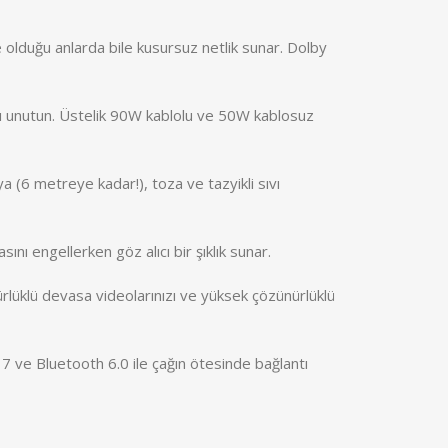
olduğu anlarda bile kusursuz netlik sunar. Dolby
ını unutun. Üstelik 90W kablolu ve 50W kablosuz
a (6 metreye kadar!), toza ve tazyikli sıvı
ı engellerken göz alıcı bir şıklık sunar.
lüklü devasa videolarınızı ve yüksek çözünürlüklü
Fi 7 ve Bluetooth 6.0 ile çağın ötesinde bağlantı