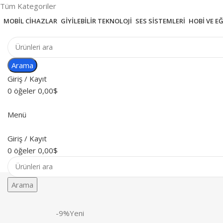
Tüm Kategoriler
MOBIL CIHAZLAR
GIYILEBILIR TEKNOLOJI
SES SISTEMLERI
HOBI VE E
Arama
Giriş / Kayıt
0
öğeler
0,00
$
Menü
Giriş / Kayıt
0
öğeler
0,00
$
Arama
-9%
Yeni