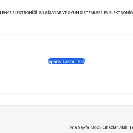
ĞLENCE ELEKTRONIĞI
BILGISAYAR VE OYUN SISTEMLERI
EV ELEKTRONIĞ
Sipariş Takibi - SSS
Ana Sayfa
Mobil Cihazlar
Akıllı 