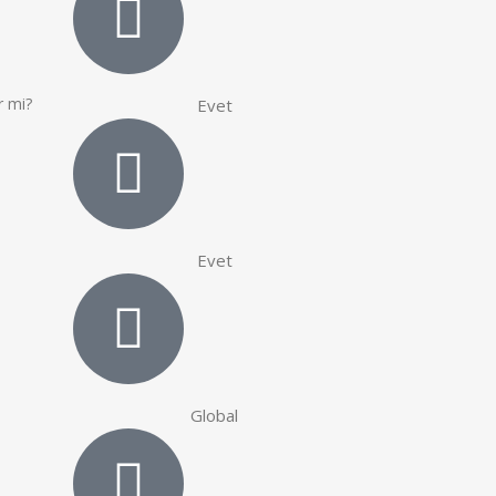
r mi?
Evet
Evet
Global