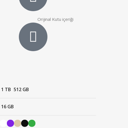
Orijinal Kutu içeriği
1 TB
512 GB
16 GB