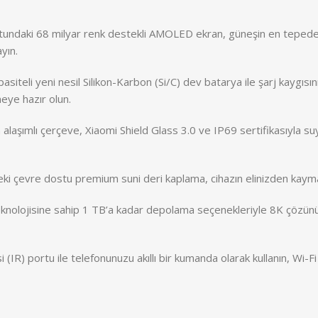
tundaki 68 milyar renk destekli AMOLED ekran, güneşin en tepede 
yın.
iteli yeni nesil Silikon-Karbon (Si/C) dev batarya ile şarj kaygıs
meye hazır olun.
laşımlı çerçeve, Xiaomi Shield Glass 3.0 ve IP69 sertifikasıyla suy
i çevre dostu premium suni deri kaplama, cihazın elinizden kaymasın
knolojisine sahip 1 TB’a kadar depolama seçenekleriyle 8K çözünür
si (IR) portu ile telefonunuzu akıllı bir kumanda olarak kullanın, Wi-