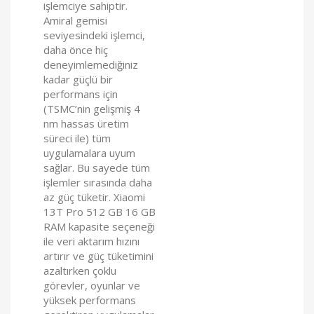
işlemciye sahiptir.
Amiral gemisi
seviyesindeki işlemci,
daha önce hiç
deneyimlemediğiniz
kadar güçlü bir
performans için
(TSMC’nin gelişmiş 4
nm hassas üretim
süreci ile) tüm
uygulamalara uyum
sağlar. Bu sayede tüm
işlemler sırasında daha
az güç tüketir. Xiaomi
13T Pro 512 GB 16 GB
RAM kapasite seçeneği
ile veri aktarım hızını
artırır ve güç tüketimini
azaltırken çoklu
görevler, oyunlar ve
yüksek performans