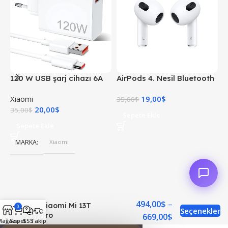
120 W USB şarj cihazı 6A
AirPods 4. Nesil Bluetooth
X
USB C kablosu ile 1 M Mi
Kulaklık
Xiaomi
19,00
$
X
Turbo şarj hızlı şarj
35,00
$
20,00
$
4
35,00
$
Sepete Ekle
Sepete Ekle
MARKA
Xiaomi
$
Xiaomi Mi 13T
0
Seçenekler
Pro
$
Mağaza
Sepet
SSS
Takip