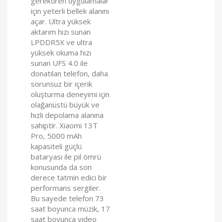
gerektiren uygulamalar
için yeterli bellek alanını
açar. Ultra yüksek
aktarım hızı sunan
LPDDR5X ve ultra
yüksek okuma hızı
sunan UFS 4.0 ile
donatılan telefon, daha
sorunsuz bir içerik
oluşturma deneyimi için
olağanüstü büyük ve
hızlı depolama alanına
sahiptir. Xiaomi 13T
Pro, 5000 mAh
kapasiteli güçlü
bataryası ile pil ömrü
konusunda da son
derece tatmin edici bir
performans sergiler.
Bu sayede telefon 73
saat boyunca müzik, 17
saat boyunca video