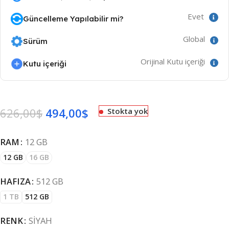
Evet
Güncelleme Yapılabilir mi?
Global
Sürüm
Orijinal Kutu içeriği
Kutu içeriği
626,00
$
494,00
$
Stokta yok
RAM
12 GB
12 GB
16 GB
HAFIZA
512 GB
1 TB
512 GB
RENK
SIYAH