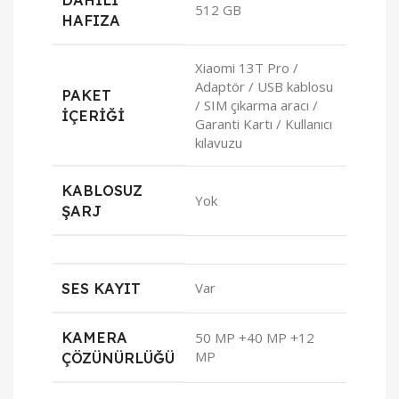
512 GB
HAFIZA
Xiaomi 13T Pro /
Adaptör / USB kablosu
PAKET
/ SIM çıkarma aracı /
İÇERIĞI
Garanti Kartı / Kullanıcı
kılavuzu
KABLOSUZ
Yok
ŞARJ
SES KAYIT
Var
KAMERA
50 MP +40 MP +12
MP
ÇÖZÜNÜRLÜĞÜ