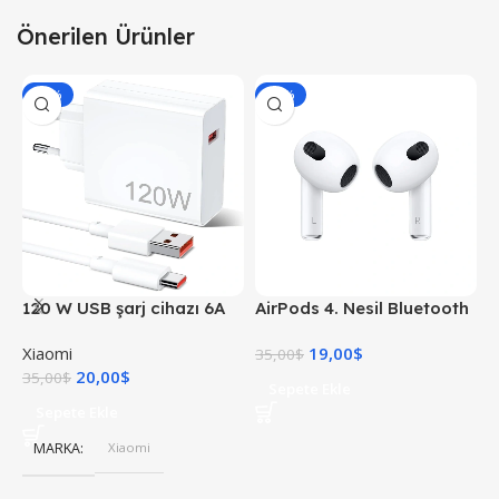
Önerilen Ürünler
-43%
-46%
120 W USB şarj cihazı 6A
AirPods 4. Nesil Bluetooth
X
USB C kablosu ile 1 M Mi
Kulaklık
Xiaomi
19,00
$
X
Turbo şarj hızlı şarj
35,00
$
20,00
$
4
35,00
$
Sepete Ekle
Sepete Ekle
MARKA
Xiaomi