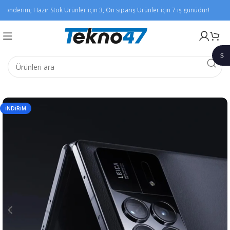
önderim; Hazır Stok Ürünler için 3, Ön sipariş Ürünler için 7 iş günüdür!
Xiao
$
1$
İNDIRIM