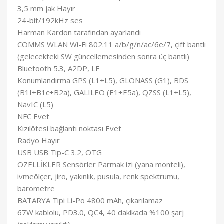
3,5 mm jak Hayır
24-bit/192kHz ses
Harman Kardon tarafından ayarlandı
COMMS WLAN Wi-Fi 802.11 a/b/g/n/ac/6e/7, çift bantlı
(gelecekteki SW güncellemesinden sonra üç bantlı)
Bluetooth 5.3, A2DP, LE
Konumlandırma GPS (L1+L5), GLONASS (G1), BDS
(B1I+B1c+B2a), GALILEO (E1+E5a), QZSS (L1+L5),
NavIC (L5)
NFC Evet
Kızılötesi bağlantı noktası Evet
Radyo Hayır
USB USB Tip-C 3.2, OTG
ÖZELLİKLER Sensörler Parmak izi (yana monteli),
ivmeölçer, jiro, yakınlık, pusula, renk spektrumu,
barometre
BATARYA Tipi Li-Po 4800 mAh, çıkarılamaz
67W kablolu, PD3.0, QC4, 40 dakikada %100 şarj