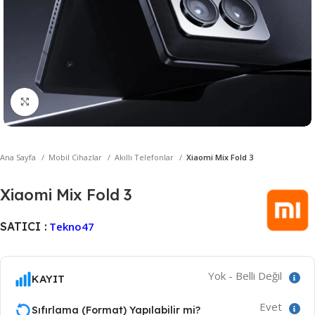
Büyütmek için tıklayın
Ana Sayfa
Mobil Cihazlar
Akıllı Telefonlar
Xiaomi Mix Fold 3
Xiaomi Mix Fold 3
SATICI :
Tekno47
Yok - Belli Değil
KAYIT
Evet
Sıfırlama (Format) Yapılabilir mi?