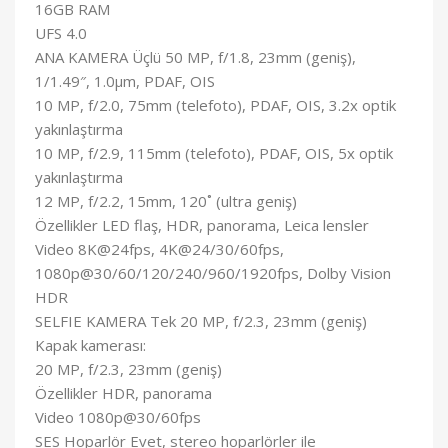
16GB RAM
UFS 4.0
ANA KAMERA Üçlü 50 MP, f/1.8, 23mm (geniş),
1/1.49″, 1.0µm, PDAF, OIS
10 MP, f/2.0, 75mm (telefoto), PDAF, OIS, 3.2x optik
yakınlaştırma
10 MP, f/2.9, 115mm (telefoto), PDAF, OIS, 5x optik
yakınlaştırma
12 MP, f/2.2, 15mm, 120˚ (ultra geniş)
Özellikler LED flaş, HDR, panorama, Leica lensler
Video 8K@24fps, 4K@24/30/60fps,
1080p@30/60/120/240/960/1920fps, Dolby Vision
HDR
SELFIE KAMERA Tek 20 MP, f/2.3, 23mm (geniş)
Kapak kamerası:
20 MP, f/2.3, 23mm (geniş)
Özellikler HDR, panorama
Video 1080p@30/60fps
SES Hoparlör Evet, stereo hoparlörler ile