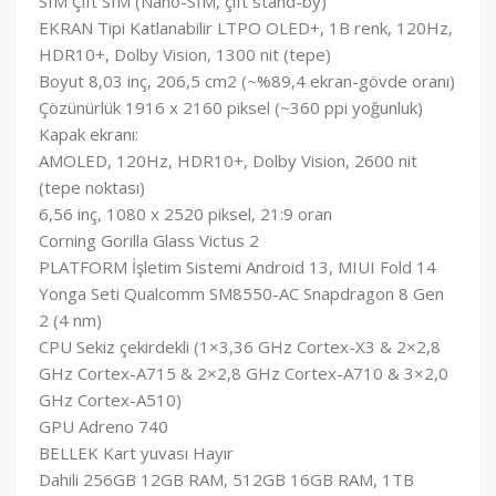
SIM Çift SIM (Nano-SIM, çift stand-by)
EKRAN Tipi Katlanabilir LTPO OLED+, 1B renk, 120Hz,
HDR10+, Dolby Vision, 1300 nit (tepe)
Boyut 8,03 inç, 206,5 cm2 (~%89,4 ekran-gövde oranı)
Çözünürlük 1916 x 2160 piksel (~360 ppi yoğunluk)
Kapak ekranı:
AMOLED, 120Hz, HDR10+, Dolby Vision, 2600 nit
(tepe noktası)
6,56 inç, 1080 x 2520 piksel, 21:9 oran
Corning Gorilla Glass Victus 2
PLATFORM İşletim Sistemi Android 13, MIUI Fold 14
Yonga Seti Qualcomm SM8550-AC Snapdragon 8 Gen
2 (4 nm)
CPU Sekiz çekirdekli (1×3,36 GHz Cortex-X3 & 2×2,8
GHz Cortex-A715 & 2×2,8 GHz Cortex-A710 & 3×2,0
GHz Cortex-A510)
GPU Adreno 740
BELLEK Kart yuvası Hayır
Dahili 256GB 12GB RAM, 512GB 16GB RAM, 1TB