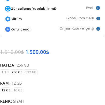
Evet
Güncelleme Yapılabilir mi?
Global Rom Yüklü
Sürüm
Orijinal Kutu ve içeriği
Kutu içeriği
1.516,00
$
1.509,00
$
HAFIZA
256 GB
1 TB
256 GB
512 GB
RAM
12 GB
12 GB
16 GB
RENK
SIYAH