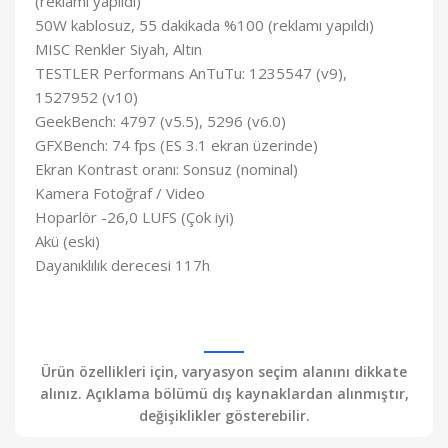
(reklamı yapıldı)
50W kablosuz, 55 dakikada %100 (reklamı yapıldı)
MISC Renkler Siyah, Altın
TESTLER Performans AnTuTu: 1235547 (v9),
1527952 (v10)
GeekBench: 4797 (v5.5), 5296 (v6.0)
GFXBench: 74 fps (ES 3.1 ekran üzerinde)
Ekran Kontrast oranı: Sonsuz (nominal)
Kamera Fotoğraf / Video
Hoparlör -26,0 LUFS (Çok iyi)
Akü (eski)
Dayanıklılık derecesi 117h
Ürün özellikleri için, varyasyon seçim alanını dikkate
alınız. Açıklama bölümü dış kaynaklardan alınmıştır,
değişiklikler gösterebilir.