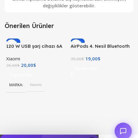
değişiklikler gösterebilir.
Önerilen Ürünler
-43%
-46%
120 W USB şarj cihazı 6A
AirPods 4. Nesil Bluetooth
X
USB C kablosu ile 1 M Mi
Kulaklık
Xiaomi
19,00
$
X
Turbo şarj hızlı şarj
35,00
$
20,00
$
4
35,00
$
Sepete Ekle
Sepete Ekle
MARKA
Xiaomi