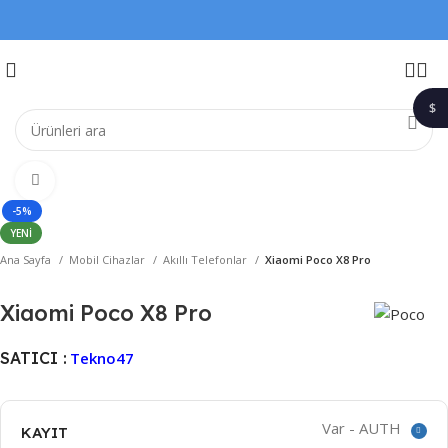
$
1$
Büyütmek için tıklayın
-5%
YENI
Ana Sayfa
Mobil Cihazlar
Akıllı Telefonlar
Xiaomi Poco X8 Pro
Xiaomi Poco X8 Pro
SATICI :
Tekno47
Var - AUTH
KAYIT