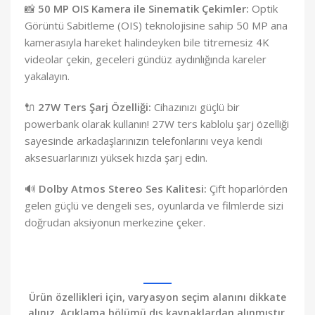
📸
50 MP OIS Kamera ile Sinematik Çekimler:
Optik
Görüntü Sabitleme (OIS) teknolojisine sahip 50 MP ana
kamerasıyla hareket halindeyken bile titremesiz 4K
videolar çekin, geceleri gündüz aydınlığında kareler
yakalayın.
🔌
27W Ters Şarj Özelliği:
Cihazınızı güçlü bir
powerbank olarak kullanın! 27W ters kablolu şarj özelliği
sayesinde arkadaşlarınızın telefonlarını veya kendi
aksesuarlarınızı yüksek hızda şarj edin.
🔊
Dolby Atmos Stereo Ses Kalitesi:
Çift hoparlörden
gelen güçlü ve dengeli ses, oyunlarda ve filmlerde sizi
doğrudan aksiyonun merkezine çeker.
Ürün özellikleri için, varyasyon seçim alanını dikkate
alınız. Açıklama bölümü dış kaynaklardan alınmıştır,