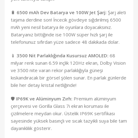
🔋
6500 mAh Dev Batarya ve 100W Jet Şarj:
Şarj aleti
taşıma derdine son! İncecik gövdeye sığdırılmış 6500
mAh yeni nesil batarya ile oyunlara doyacaksınız.
Bataryanız bittiğinde ise 100W süper hızlı şarj ile
telefonunuz sıfırdan yüze sadece 48 dakikada dolar.
📱
3500 Nit Parlaklığında Kusursuz AMOLED:
68
milyar renk sunan 6.59 inçlik 120Hz ekran, Dolby Vision
ve 3500 nite varan rekor parlaklığıyla güneşi
kıskandıracak bir görsel şölen sunar. En parlak günlerde
bile her detay kristal netliğinde!
🛡️
IP69K ve Alüminyum Zırh:
Premium alüminyum
çerçevesi ve Gorilla Glass 7i ekran koruması ile
çizilmelere meydan okur. Üstelik IP69K sertifikası
sayesinde yüksek basınçlı ve sıcak tazyikli suya bile tam
dayanıklılık gösterir.