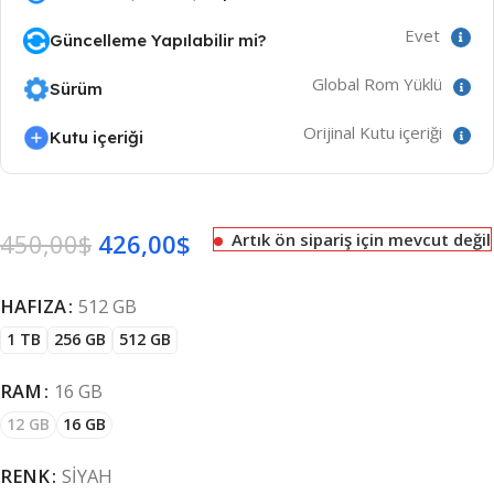
Evet
Güncelleme Yapılabilir mi?
Global Rom Yüklü
Sürüm
Orijinal Kutu içeriği
Kutu içeriği
450,00
$
426,00
$
Artık ön sipariş için mevcut değil
HAFIZA
512 GB
1 TB
256 GB
512 GB
RAM
16 GB
12 GB
16 GB
RENK
SIYAH