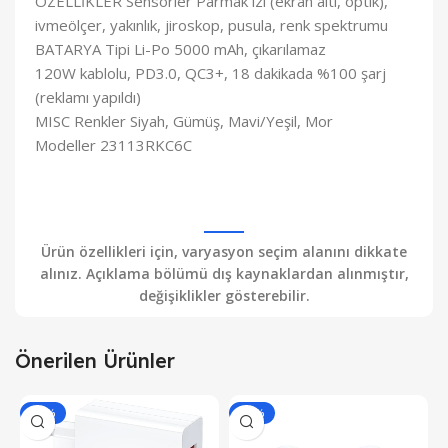
ÖZELLİKLER Sensörler Parmak izi (ekran altı, optik),
ivmeölçer, yakınlık, jiroskop, pusula, renk spektrumu
BATARYA Tipi Li-Po 5000 mAh, çıkarılamaz
120W kablolu, PD3.0, QC3+, 18 dakikada %100 şarj
(reklamı yapıldı)
MISC Renkler Siyah, Gümüş, Mavi/Yeşil, Mor
Modeller 23113RKC6C
Ürün özellikleri için, varyasyon seçim alanını dikkate
alınız. Açıklama bölümü dış kaynaklardan alınmıştır,
değişiklikler gösterebilir.
Önerilen Ürünler
-43%
-46%