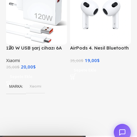
120 W USB şarj cihazı 6A
AirPods 4. Nesil Bluetooth
X
USB C kablosu ile 1 M Mi
Kulaklık
Xiaomi
19,00
$
X
Turbo şarj hızlı şarj
35,00
$
20,00
$
4
35,00
$
Sepete Ekle
Sepete Ekle
MARKA
Xiaomi