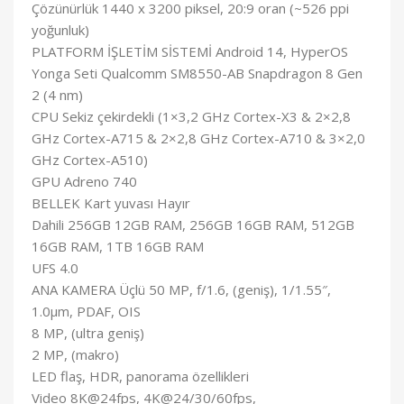
Çözünürlük 1440 x 3200 piksel, 20:9 oran (~526 ppi
yoğunluk)
PLATFORM İŞLETİM SİSTEMİ Android 14, HyperOS
Yonga Seti Qualcomm SM8550-AB Snapdragon 8 Gen
2 (4 nm)
CPU Sekiz çekirdekli (1×3,2 GHz Cortex-X3 & 2×2,8
GHz Cortex-A715 & 2×2,8 GHz Cortex-A710 & 3×2,0
GHz Cortex-A510)
GPU Adreno 740
BELLEK Kart yuvası Hayır
Dahili 256GB 12GB RAM, 256GB 16GB RAM, 512GB
16GB RAM, 1TB 16GB RAM
UFS 4.0
ANA KAMERA Üçlü 50 MP, f/1.6, (geniş), 1/1.55″,
1.0µm, PDAF, OIS
8 MP, (ultra geniş)
2 MP, (makro)
LED flaş, HDR, panorama özellikleri
Video 8K@24fps, 4K@24/30/60fps,