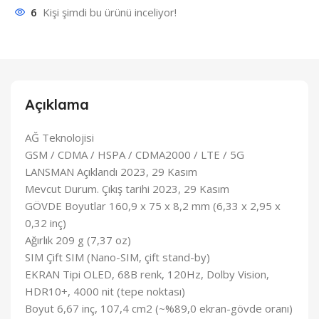
6
Kişi şimdi bu ürünü inceliyor!
Açıklama
AĞ Teknolojisi
GSM / CDMA / HSPA / CDMA2000 / LTE / 5G
LANSMAN Açıklandı 2023, 29 Kasım
Mevcut Durum. Çıkış tarihi 2023, 29 Kasım
GÖVDE Boyutlar 160,9 x 75 x 8,2 mm (6,33 x 2,95 x
0,32 inç)
Ağırlık 209 g (7,37 oz)
SIM Çift SIM (Nano-SIM, çift stand-by)
EKRAN Tipi OLED, 68B renk, 120Hz, Dolby Vision,
HDR10+, 4000 nit (tepe noktası)
Boyut 6,67 inç, 107,4 cm2 (~%89,0 ekran-gövde oranı)