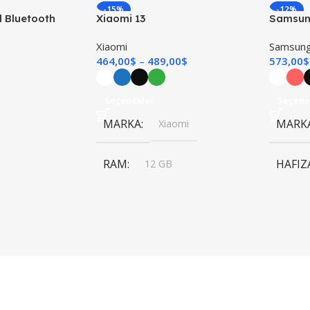
-15%
-12%
l Bluetooth
Xiaomi 13
Samsung
TÜKENDI
TÜKEND
Xiaomi
Samsun
464,00
$
489,00
$
573,00
$
Seçenekler
Seçene
MARKA
MARK
Xiaomi
RAM
HAFIZ
12 GB
,
8 GB
HAFIZA
RAM
256 GB
,
512 GB
RENK
RENK
Beyaz
,