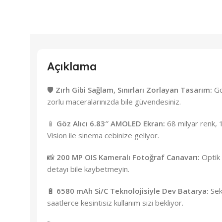
Açıklama
🛡️
Zırh Gibi Sağlam, Sınırları Zorlayan Tasarım:
Go
zorlu maceralarınızda bile güvendesiniz.
📱
Göz Alıcı 6.83″ AMOLED Ekran:
68 milyar renk, 1
Vision ile sinema cebinize geliyor.
📸
200 MP OIS Kameralı Fotoğraf Canavarı:
Optik 
detayı bile kaybetmeyin.
🔋
6580 mAh Si/C Teknolojisiyle Dev Batarya:
Sekt
saatlerce kesintisiz kullanım sizi bekliyor.