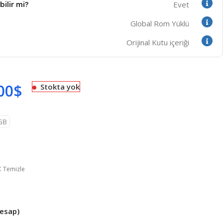
ilir mi?
Evet
Global Rom Yüklü
Orijinal Kutu içeriği
00
$
Stokta yok
GB
Temizle
hesap)