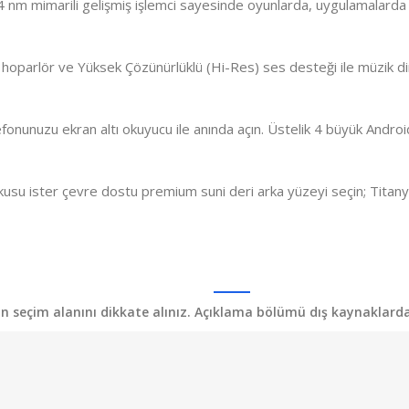
 nm mimarili gelişmiş işlemci sayesinde oyunlarda, uygulamalarda
 hoparlör ve Yüksek Çözünürlüklü (Hi-Res) ses desteği ile müzik d
fonunuzu ekran altı okuyucu ile anında açın. Üstelik 4 büyük Android
su ister çevre dostu premium suni deri arka yüzeyi seçin; Titanyu
yon seçim alanını dikkate alınız. Açıklama bölümü dış kaynaklardan 