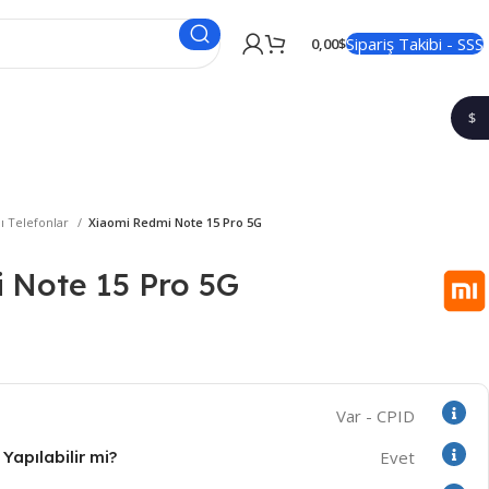
Sipariş Takibi - SSS
0,00
$
$
1$
lı Telefonlar
Xiaomi Redmi Note 15 Pro 5G
 Note 15 Pro 5G
Var - CPID
Yapılabilir mi?
Evet