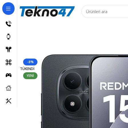
 Ürünler için 7 iş günüdür!
-8%
TÜKENDI
YENI