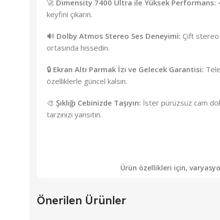
🚀
Dimensity 7400 Ultra ile Yüksek Performans:
4
keyfini çıkarın.
🔊
Dolby Atmos Stereo Ses Deneyimi:
Çift stereo
ortasında hissedin.
🔒
Ekran Altı Parmak İzi ve Gelecek Garantisi:
Tele
özelliklerle güncel kalsın.
🎨
Şıklığı Cebinizde Taşıyın:
İster pürüzsüz cam doku
tarzınızı yansıtın.
Ürün özellikleri için, varyas
Önerilen Ürünler