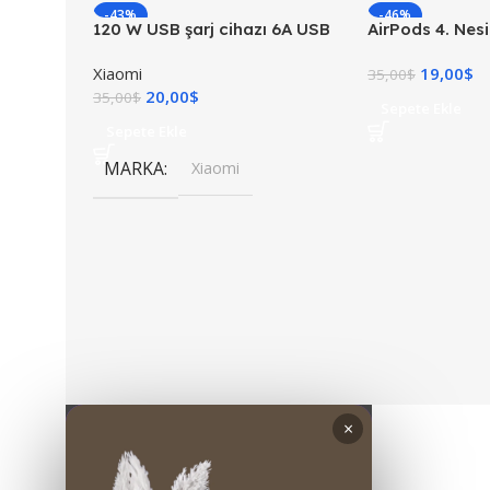
-43%
-46%
120 W USB şarj cihazı 6A USB
AirPods 4. Nesi
C kablosu ile 1 M Mi Turbo şarj
Kulaklık
Xiaomi
19,00
$
hızlı şarj
35,00
$
20,00
$
35,00
$
Sepete Ekle
Sepete Ekle
MARKA
Xiaomi
×