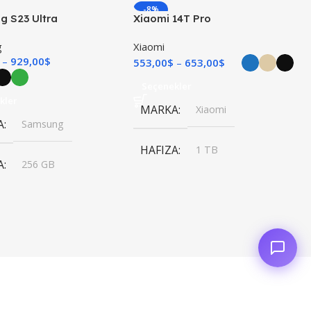
-8%
 S23 Ultra
Xiaomi 14T Pro
I
YENI
g
Xiaomi
929,00
$
553,00
$
653,00
$
Seçenekler
kler
MARKA
Xiaomi
A
Samsung
HAFIZA
1 TB
,
A
256 GB
256 GB
,
,
512 GB
512 GB
12 GB
RAM
12 GB
Beyaz
RENK
Mavi
,
,
Pembe
Natural
,