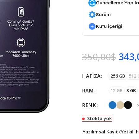
Güncelleme Yapılab
Sürüm
Kutu içeriği
350,00
$
343,
HAFIZA
256 GB
512 
RAM
12 GB
8 GB
RENK
Stokta yok
Yazılımsal Kayıt (Yetkili 