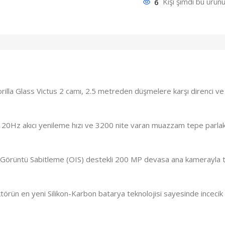
6
Kişi şimdi bu ürünü
rilla Glass Victus 2 camı, 2.5 metreden düşmelere karşı direnci ve 
20Hz akıcı yenileme hızı ve 3200 nite varan muazzam tepe parlaklığı
Görüntü Sabitleme (OIS) destekli 200 MP devasa ana kamerayla titr
örün en yeni Silikon-Karbon batarya teknolojisi sayesinde incecik 