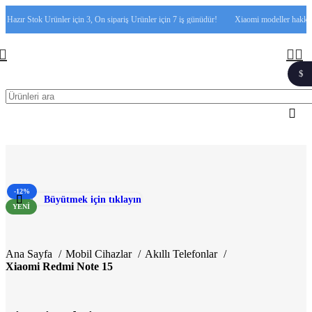
azır Stok Ürünler için 3, Ön sipariş Ürünler için 7 iş günüdür!
Xiaomi modeller hakkında
$
1$
-12%
Büyütmek için tıklayın
YENI
Ana Sayfa
Mobil Cihazlar
Akıllı Telefonlar
Xiaomi Redmi Note 15