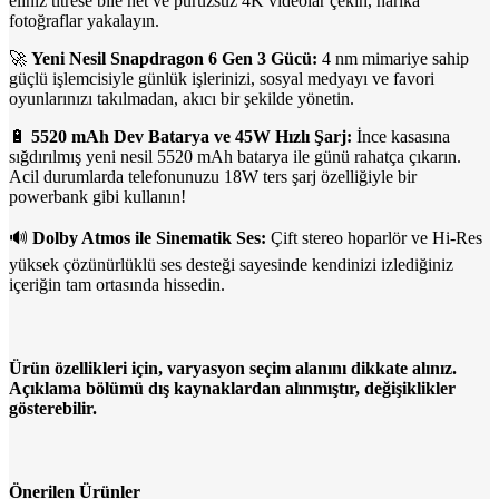
eliniz titrese bile net ve pürüzsüz 4K videolar çekin, harika
fotoğraflar yakalayın.
🚀
Yeni Nesil Snapdragon 6 Gen 3 Gücü:
4 nm mimariye sahip
güçlü işlemcisiyle günlük işlerinizi, sosyal medyayı ve favori
oyunlarınızı takılmadan, akıcı bir şekilde yönetin.
🔋
5520 mAh Dev Batarya ve 45W Hızlı Şarj:
İnce kasasına
sığdırılmış yeni nesil 5520 mAh batarya ile günü rahatça çıkarın.
Acil durumlarda telefonunuzu 18W ters şarj özelliğiyle bir
powerbank gibi kullanın!
🔊
Dolby Atmos ile Sinematik Ses:
Çift stereo hoparlör ve Hi-Res
yüksek çözünürlüklü ses desteği sayesinde kendinizi izlediğiniz
içeriğin tam ortasında hissedin.
Ürün özellikleri için, varyasyon seçim alanını dikkate alınız.
Açıklama bölümü dış kaynaklardan alınmıştır, değişiklikler
gösterebilir.
Önerilen Ürünler