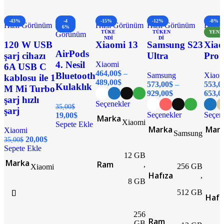
-43%
-4
-15%
-12%
-8%
Hızlı Görünüm
Hızlı
Hızlı Görünüm
Hızlı Görünüm
Hızlı
6%
TÜKE
TÜKEN
YENI
Görünüm
NDI
DI
120 W USB
Xiaomi 13
Samsung S23
Xiao
AirPods
şarj cihazı
Ultra
Pro
4. Nesil
Xiaomi
6A USB C
464,00
$
Bluetooth
Samsung
Xiaom
kablosu ile 1
489,00
$
573,00
$
553,0
Kulaklık
M Mi Turbo
929,00
$
653,0
şarj hızlı
Seçenekler
35,00
$
şarj
Seçenekler
Seçen
19,00
$
Marka
Xiaomi
Sepete Ekle
Marka
Mar
Xiaomi
Samsung
20,00
$
35,00
$
Sepete Ekle
12 GB
Marka
Ram
,
256 GB
Xiaomi
Hafıza
,
8 GB
512 GB
Hafı
256
Ram
GB