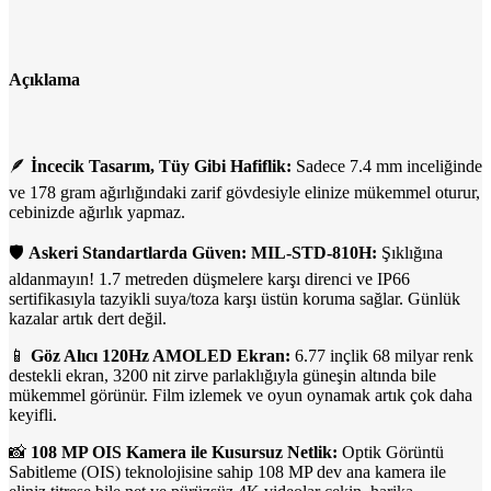
Açıklama
🪶
İncecik Tasarım, Tüy Gibi Hafiflik:
Sadece 7.4 mm inceliğinde
ve 178 gram ağırlığındaki zarif gövdesiyle elinize mükemmel oturur,
cebinizde ağırlık yapmaz.
🛡️
Askeri Standartlarda Güven: MIL-STD-810H:
Şıklığına
aldanmayın! 1.7 metreden düşmelere karşı direnci ve IP66
sertifikasıyla tazyikli suya/toza karşı üstün koruma sağlar. Günlük
kazalar artık dert değil.
📱
Göz Alıcı 120Hz AMOLED Ekran:
6.77 inçlik 68 milyar renk
destekli ekran, 3200 nit zirve parlaklığıyla güneşin altında bile
mükemmel görünür. Film izlemek ve oyun oynamak artık çok daha
keyifli.
📸
108 MP OIS Kamera ile Kusursuz Netlik:
Optik Görüntü
Sabitleme (OIS) teknolojisine sahip 108 MP dev ana kamera ile